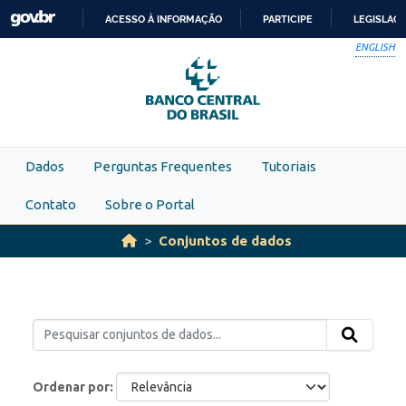
Skip to main content
ACESSO À INFORMAÇÃO
PARTICIPE
LEGISLAÇ
IR
ENGLISH
PARA
O
CONTEÚDO
Dados
Perguntas Frequentes
Tutoriais
Contato
Sobre o Portal
Conjuntos de dados
Ordenar por