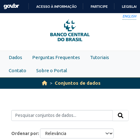
Skip to main content
ACESSO À INFORMAÇÃO
PARTICIPE
LEGISLAÇ
IR
ENGLISH
PARA
O
CONTEÚDO
Dados
Perguntas Frequentes
Tutoriais
Contato
Sobre o Portal
Conjuntos de dados
Ordenar por