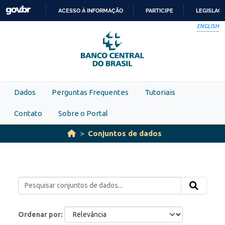
Skip to main content
ACESSO À INFORMAÇÃO
PARTICIPE
LEGISLAÇ
IR
ENGLISH
PARA
O
CONTEÚDO
Dados
Perguntas Frequentes
Tutoriais
Contato
Sobre o Portal
Conjuntos de dados
Ordenar por