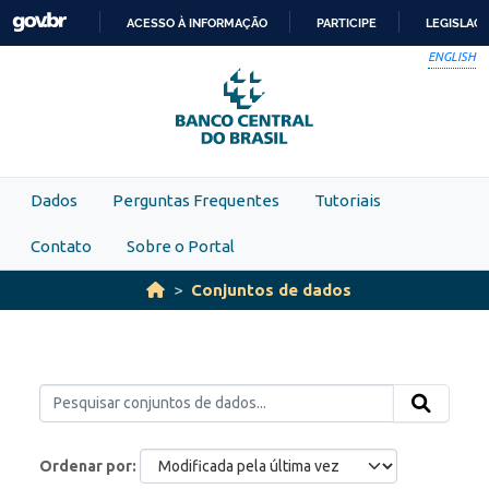
Skip to main content
ACESSO À INFORMAÇÃO
PARTICIPE
LEGISLAÇ
IR
ENGLISH
PARA
O
CONTEÚDO
Dados
Perguntas Frequentes
Tutoriais
Contato
Sobre o Portal
Conjuntos de dados
Ordenar por