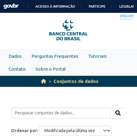
Skip to main content
ACESSO À INFORMAÇÃO
PARTICIPE
LEGISLAÇ
IR
ENGLISH
PARA
O
CONTEÚDO
Dados
Perguntas Frequentes
Tutoriais
Contato
Sobre o Portal
Conjuntos de dados
Ordenar por