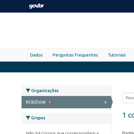
Skip to main content
Dados
Perguntas Frequentes
Tutoriais
Organizações
BCB/Dstat
x
1
1 c
Grupos
Forma
Não há Grupos que correspondam a