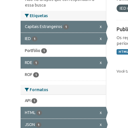
essa busca
IED
Etiquetas
Capitais Estrangeiros
x
1
Publ
Os re
IED
x
1
perío
Portfólio
1
HTM
RDE
x
1
Você t
ROF
1
Formatos
API
1
HTML
x
1
JSON
x
1