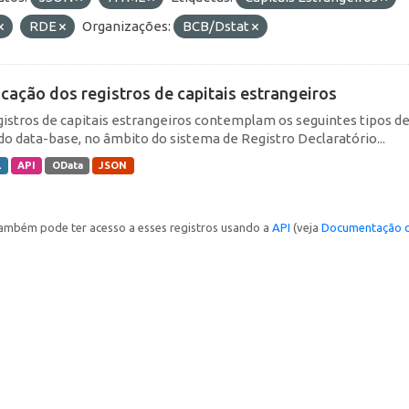
RDE
Organizações:
BCB/Dstat
icação dos registros de capitais estrangeiros
gistros de capitais estrangeiros contemplam os seguintes tipos d
do data-base, no âmbito do sistema de Registro Declaratório...
L
API
OData
JSON
ambém pode ter acesso a esses registros usando a
API
(veja
Documentação d