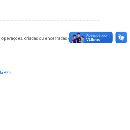
e operações, criadas ou encerradas em cada
a API
).