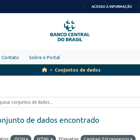
ACESSO À INFORMAÇÃO
IR
PARA
O
CONTEÚDO
Contato
Sobre o Portal
Conjuntos de dados
onjunto de dados encontrado
tos:
JSON
HTML
Etiquetas:
Capitais Estrangeiros