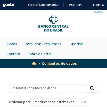
Skip to main content
ACESSO À INFORMAÇÃO
PARTICIPE
LEGISLAÇ
IR
ENGLISH
PARA
O
CONTEÚDO
Dados
Perguntas Frequentes
Tutoriais
Contato
Sobre o Portal
Conjuntos de dados
Ordenar por