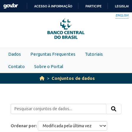
Skip to main content
ACESSO À INFORMAÇÃO
PARTICIPE
LEGISLAÇ
IR
ENGLISH
PARA
O
CONTEÚDO
Dados
Perguntas Frequentes
Tutoriais
Contato
Sobre o Portal
Conjuntos de dados
Ordenar por