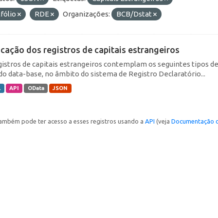
fólio
RDE
Organizações:
BCB/Dstat
icação dos registros de capitais estrangeiros
gistros de capitais estrangeiros contemplam os seguintes tipos d
do data-base, no âmbito do sistema de Registro Declaratório...
L
API
OData
JSON
ambém pode ter acesso a esses registros usando a
API
(veja
Documentação d