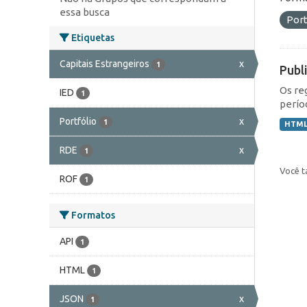
essa busca
Port
Etiquetas
Capitais Estrangeiros
x
1
Publ
Os re
IED
1
perío
Portfólio
x
1
HTM
RDE
x
1
Você t
ROF
1
Formatos
API
1
HTML
1
JSON
x
1