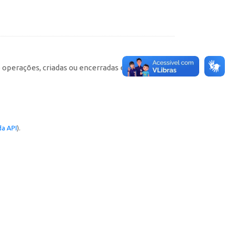
e operações, criadas ou encerradas em cada
a API
).