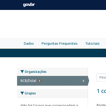
Skip to main content
Dados
Perguntas Frequentes
Tutoriais
Organizações
BCB/Dstat
x
1
1 c
Grupos
Forma
Não há Grupos que correspondam a