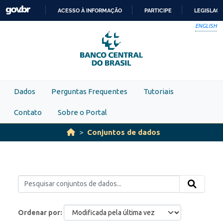
Skip to main content
ACESSO À INFORMAÇÃO
PARTICIPE
LEGISLAÇ
IR
ENGLISH
PARA
O
CONTEÚDO
Dados
Perguntas Frequentes
Tutoriais
Contato
Sobre o Portal
Conjuntos de dados
Ordenar por