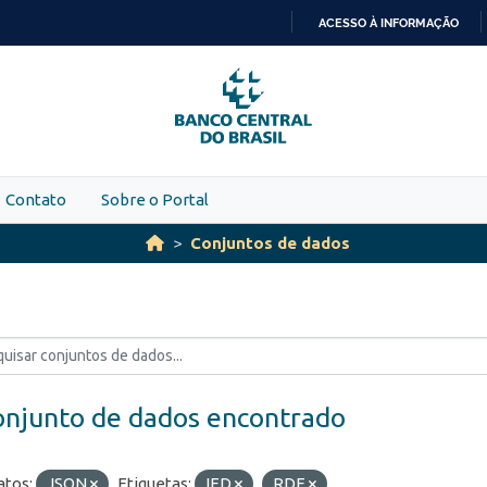
ACESSO À INFORMAÇÃO
IR
PARA
O
CONTEÚDO
Contato
Sobre o Portal
Conjuntos de dados
onjunto de dados encontrado
tos:
JSON
Etiquetas:
IED
RDE