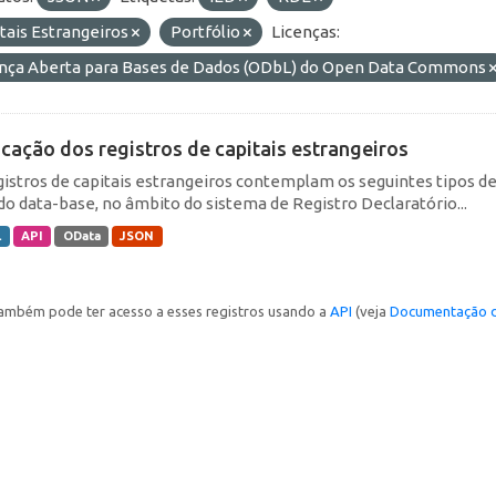
tais Estrangeiros
Portfólio
Licenças:
ença Aberta para Bases de Dados (ODbL) do Open Data Commons
icação dos registros de capitais estrangeiros
gistros de capitais estrangeiros contemplam os seguintes tipos d
do data-base, no âmbito do sistema de Registro Declaratório...
L
API
OData
JSON
ambém pode ter acesso a esses registros usando a
API
(veja
Documentação d