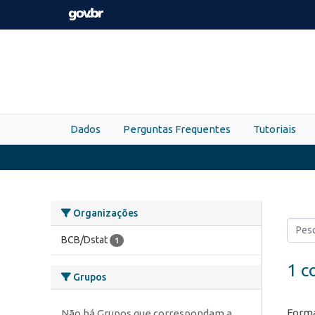
Skip to main content
Dados
Perguntas Frequentes
Tutoriais
Organizações
BCB/Dstat
1
1 c
Grupos
Forma
Não há Grupos que correspondam a