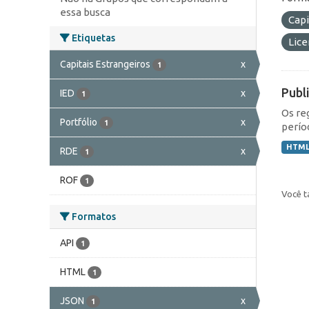
essa busca
Capi
Etiquetas
Lic
Capitais Estrangeiros
x
1
Publ
IED
x
1
Os re
Portfólio
x
1
perío
HTM
RDE
x
1
ROF
1
Você t
Formatos
API
1
HTML
1
JSON
x
1