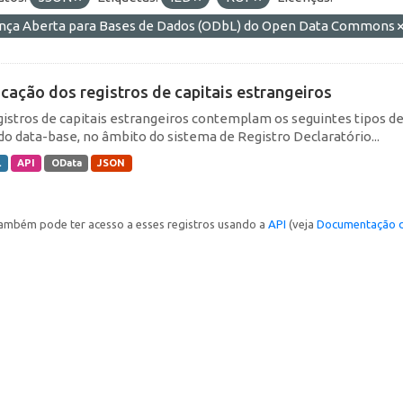
ença Aberta para Bases de Dados (ODbL) do Open Data Commons
icação dos registros de capitais estrangeiros
gistros de capitais estrangeiros contemplam os seguintes tipos d
do data-base, no âmbito do sistema de Registro Declaratório...
L
API
OData
JSON
ambém pode ter acesso a esses registros usando a
API
(veja
Documentação d