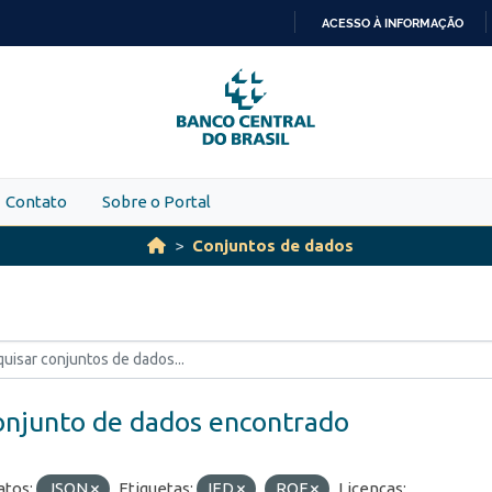
ACESSO À INFORMAÇÃO
IR
PARA
O
CONTEÚDO
Contato
Sobre o Portal
Conjuntos de dados
onjunto de dados encontrado
tos:
JSON
Etiquetas:
IED
ROF
Licenças: