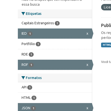
essa busca
Lic
Etiquetas
Capitais Estrangeiros
1
Publ
Os re
IED
x
1
perío
Portfólio
1
HTM
RDE
1
Você t
ROF
x
1
Formatos
API
1
HTML
1
JSON
x
1