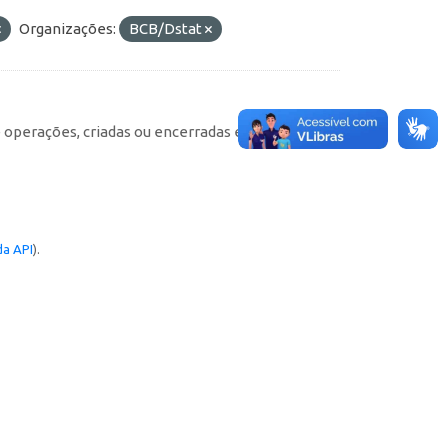
Organizações:
BCB/Dstat
e operações, criadas ou encerradas em cada
a API
).