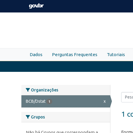
Skip to main content
Dados
Perguntas Frequentes
Tutoriais
Organizações
BCB/Dstat
x
1
1 c
Grupos
Forma
Não há Grupos que correspondam a