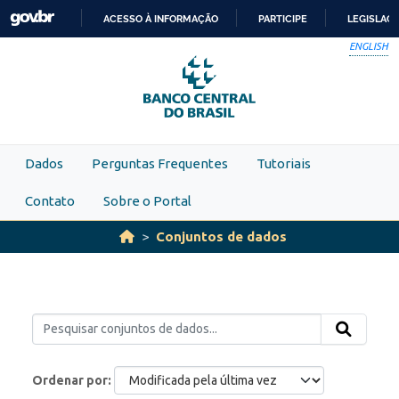
Skip to main content
ACESSO À INFORMAÇÃO
PARTICIPE
LEGISLAÇ
IR
ENGLISH
PARA
O
CONTEÚDO
Dados
Perguntas Frequentes
Tutoriais
Contato
Sobre o Portal
Conjuntos de dados
Ordenar por