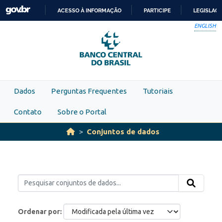
Skip to main content
ACESSO À INFORMAÇÃO
PARTICIPE
LEGISLAÇ
IR
ENGLISH
PARA
O
CONTEÚDO
Dados
Perguntas Frequentes
Tutoriais
Contato
Sobre o Portal
Conjuntos de dados
Ordenar por