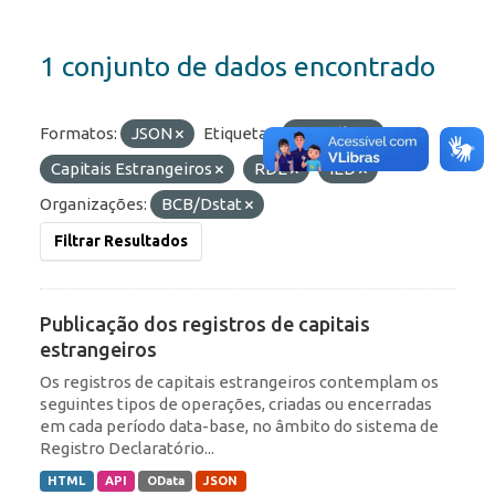
1 conjunto de dados encontrado
Formatos:
JSON
Etiquetas:
Portfólio
Capitais Estrangeiros
RDE
IED
Organizações:
BCB/Dstat
Filtrar Resultados
Publicação dos registros de capitais
estrangeiros
Os registros de capitais estrangeiros contemplam os
seguintes tipos de operações, criadas ou encerradas
em cada período data-base, no âmbito do sistema de
Registro Declaratório...
HTML
API
OData
JSON