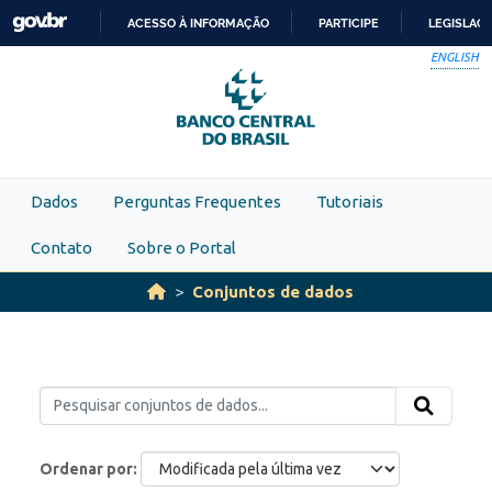
Skip to main content
ACESSO À INFORMAÇÃO
PARTICIPE
LEGISLAÇ
IR
ENGLISH
PARA
O
CONTEÚDO
Dados
Perguntas Frequentes
Tutoriais
Contato
Sobre o Portal
Conjuntos de dados
Ordenar por