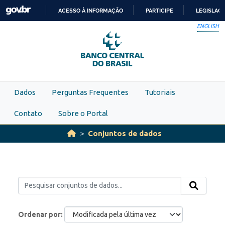
Skip to main content
ACESSO À INFORMAÇÃO
PARTICIPE
LEGISLAÇ
IR
ENGLISH
PARA
O
CONTEÚDO
Dados
Perguntas Frequentes
Tutoriais
Contato
Sobre o Portal
Conjuntos de dados
Ordenar por