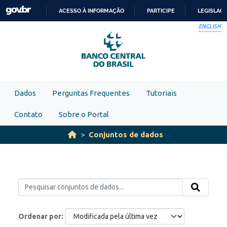
Skip to main content
ACESSO À INFORMAÇÃO
PARTICIPE
LEGISLAÇ
IR
ENGLISH
PARA
O
CONTEÚDO
Dados
Perguntas Frequentes
Tutoriais
Contato
Sobre o Portal
Conjuntos de dados
Ordenar por