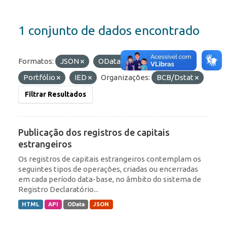
1 conjunto de dados encontrado
Formatos:
JSON
OData
Etiquetas:
Portfólio
IED
Organizações:
BCB/Dstat
Filtrar Resultados
Publicação dos registros de capitais
estrangeiros
Os registros de capitais estrangeiros contemplam os
seguintes tipos de operações, criadas ou encerradas
em cada período data-base, no âmbito do sistema de
Registro Declaratório...
HTML
API
OData
JSON