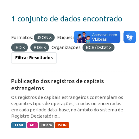
1 conjunto de dados encontrado
Formatos:
JSON
Etiquetas:
Portfólio
IED
RDE
Organizações:
BCB/Dstat
Filtrar Resultados
Publicação dos registros de capitais
estrangeiros
Os registros de capitais estrangeiros contemplam os
seguintes tipos de operações, criadas ou encerradas
em cada período data-base, no âmbito do sistema de
Registro Declaratório...
HTML
API
OData
JSON