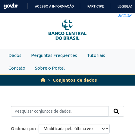
Skip to main content
ACESSO À INFORMAÇÃO
PARTICIPE
LEGISLAÇ
IR
ENGLISH
PARA
O
CONTEÚDO
Dados
Perguntas Frequentes
Tutoriais
Contato
Sobre o Portal
Conjuntos de dados
Ordenar por