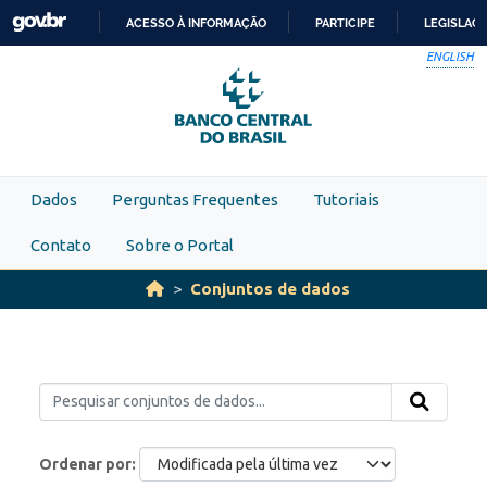
Skip to main content
ACESSO À INFORMAÇÃO
PARTICIPE
LEGISLAÇ
IR
ENGLISH
PARA
O
CONTEÚDO
Dados
Perguntas Frequentes
Tutoriais
Contato
Sobre o Portal
Conjuntos de dados
Ordenar por