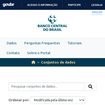
Skip to main content
ACESSO À INFORMAÇÃO
PARTICIPE
LEGISLAÇ
IR
ENGLISH
PARA
O
CONTEÚDO
Dados
Perguntas Frequentes
Tutoriais
Contato
Sobre o Portal
Conjuntos de dados
Ordenar por