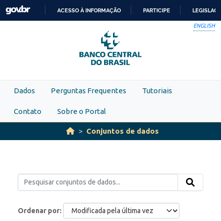
Skip to main content
ACESSO À INFORMAÇÃO
PARTICIPE
LEGISLAÇ
IR
ENGLISH
PARA
O
CONTEÚDO
Dados
Perguntas Frequentes
Tutoriais
Contato
Sobre o Portal
Conjuntos de dados
Ordenar por