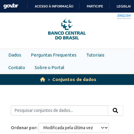
Skip to main content
ACESSO À INFORMAÇÃO
PARTICIPE
LEGISLAÇ
IR
ENGLISH
PARA
O
CONTEÚDO
Dados
Perguntas Frequentes
Tutoriais
Contato
Sobre o Portal
Conjuntos de dados
Ordenar por