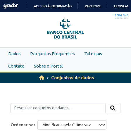
Skip to main content
ACESSO À INFORMAÇÃO
PARTICIPE
LEGISLAÇ
IR
ENGLISH
PARA
O
CONTEÚDO
Dados
Perguntas Frequentes
Tutoriais
Contato
Sobre o Portal
Conjuntos de dados
Ordenar por