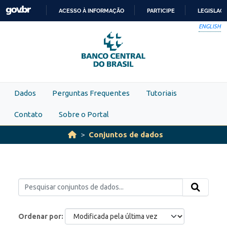
Skip to main content
ACESSO À INFORMAÇÃO
PARTICIPE
LEGISLAÇ
IR
ENGLISH
PARA
O
CONTEÚDO
Dados
Perguntas Frequentes
Tutoriais
Contato
Sobre o Portal
Conjuntos de dados
Ordenar por