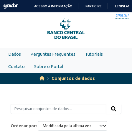
Skip to main content
ACESSO À INFORMAÇÃO
PARTICIPE
LEGISLAÇ
IR
ENGLISH
PARA
O
CONTEÚDO
Dados
Perguntas Frequentes
Tutoriais
Contato
Sobre o Portal
Conjuntos de dados
Ordenar por