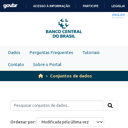
Skip to main content
ACESSO À INFORMAÇÃO
PARTICIPE
LEGISLAÇ
IR
ENGLISH
PARA
O
CONTEÚDO
Dados
Perguntas Frequentes
Tutoriais
Contato
Sobre o Portal
Conjuntos de dados
Ordenar por