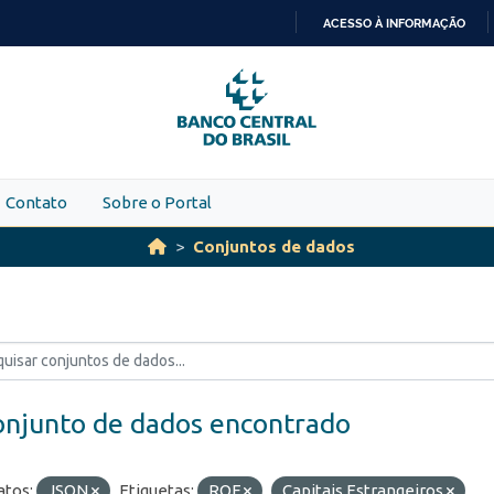
ACESSO À INFORMAÇÃO
IR
PARA
O
CONTEÚDO
Contato
Sobre o Portal
Conjuntos de dados
onjunto de dados encontrado
tos:
JSON
Etiquetas:
ROF
Capitais Estrangeiros