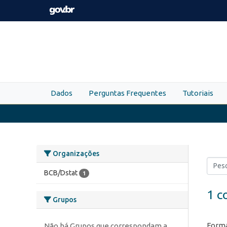
Skip to main content
Dados
Perguntas Frequentes
Tutoriais
Organizações
BCB/Dstat
1
1 c
Grupos
Forma
Não há Grupos que correspondam a