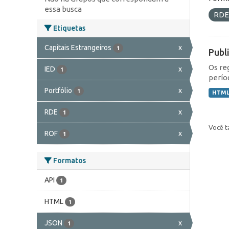
essa busca
RD
Etiquetas
Capitais Estrangeiros
x
1
Publ
Os re
IED
x
1
perío
Portfólio
x
1
HTM
RDE
x
1
Você t
ROF
x
1
Formatos
API
1
HTML
1
JSON
x
1