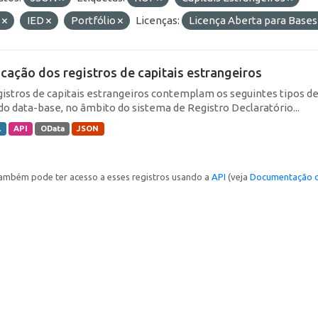
E
IED
Portfólio
Licenças:
Licença Aberta para Bas
icação dos registros de capitais estrangeiros
gistros de capitais estrangeiros contemplam os seguintes tipos d
do data-base, no âmbito do sistema de Registro Declaratório...
L
API
OData
JSON
ambém pode ter acesso a esses registros usando a
API
(veja
Documentação d