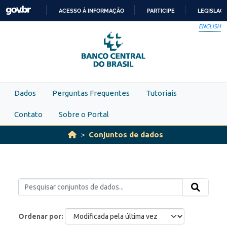
Skip to main content
ACESSO À INFORMAÇÃO
PARTICIPE
LEGISLAÇ
IR
ENGLISH
PARA
O
CONTEÚDO
Dados
Perguntas Frequentes
Tutoriais
Contato
Sobre o Portal
Conjuntos de dados
Ordenar por