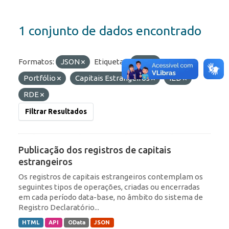
1 conjunto de dados encontrado
Formatos:
JSON
Etiquetas:
ROF
Portfólio
Capitais Estrangeiros
IED
RDE
Filtrar Resultados
Publicação dos registros de capitais
estrangeiros
Os registros de capitais estrangeiros contemplam os
seguintes tipos de operações, criadas ou encerradas
em cada período data-base, no âmbito do sistema de
Registro Declaratório...
HTML
API
OData
JSON