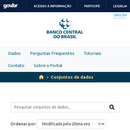
Skip to main content
ACESSO À INFORMAÇÃO
PARTICIPE
LEGISLAÇ
IR
ENGLISH
PARA
O
CONTEÚDO
Dados
Perguntas Frequentes
Tutoriais
Contato
Sobre o Portal
Conjuntos de dados
Ordenar por