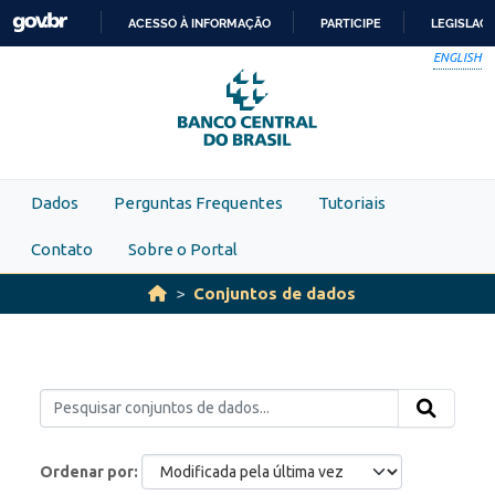
Skip to main content
ACESSO À INFORMAÇÃO
PARTICIPE
LEGISLAÇ
IR
ENGLISH
PARA
O
CONTEÚDO
Dados
Perguntas Frequentes
Tutoriais
Contato
Sobre o Portal
Conjuntos de dados
Ordenar por