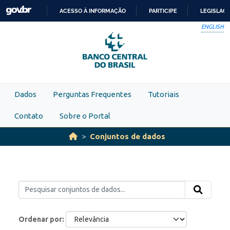
Skip to main content
ACESSO À INFORMAÇÃO
PARTICIPE
LEGISLAÇ
IR
ENGLISH
PARA
O
CONTEÚDO
Dados
Perguntas Frequentes
Tutoriais
Contato
Sobre o Portal
Conjuntos de dados
Ordenar por