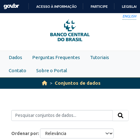
Skip to main content
ACESSO À INFORMAÇÃO
PARTICIPE
LEGISLAÇ
IR
ENGLISH
PARA
O
CONTEÚDO
Dados
Perguntas Frequentes
Tutoriais
Contato
Sobre o Portal
Conjuntos de dados
Ordenar por