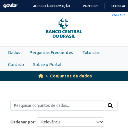
Skip to main content
ACESSO À INFORMAÇÃO
PARTICIPE
LEGISLAÇ
IR
ENGLISH
PARA
O
CONTEÚDO
Dados
Perguntas Frequentes
Tutoriais
Contato
Sobre o Portal
Conjuntos de dados
Ordenar por