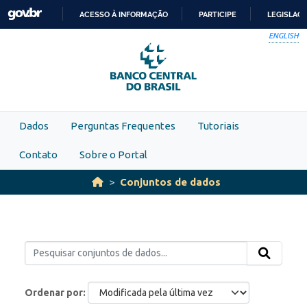
Skip to main content
ACESSO À INFORMAÇÃO
PARTICIPE
LEGISLAÇ
IR
ENGLISH
PARA
O
CONTEÚDO
Dados
Perguntas Frequentes
Tutoriais
Contato
Sobre o Portal
Conjuntos de dados
Ordenar por