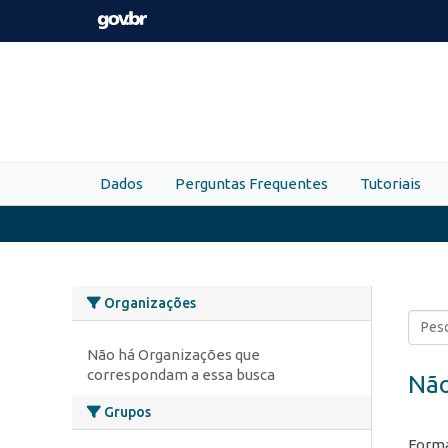
Skip to main content
Dados
Perguntas Frequentes
Tutoriais
Organizações
Não há Organizações que
correspondam a essa busca
Não
Grupos
Forma