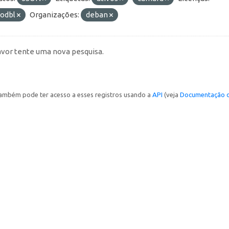
-odbl
Organizações:
deban
avor tente uma nova pesquisa.
ambém pode ter acesso a esses registros usando a
API
(veja
Documentação d