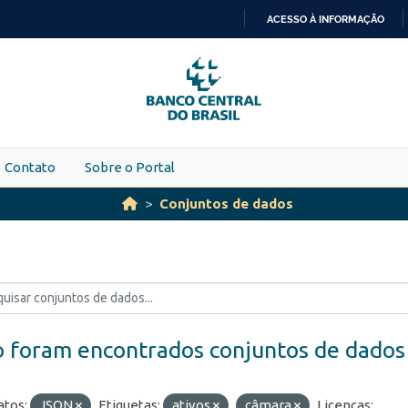
ACESSO À INFORMAÇÃO
IR
PARA
O
CONTEÚDO
Contato
Sobre o Portal
Conjuntos de dados
 foram encontrados conjuntos de dados
tos:
JSON
Etiquetas:
ativos
câmara
Licenças: