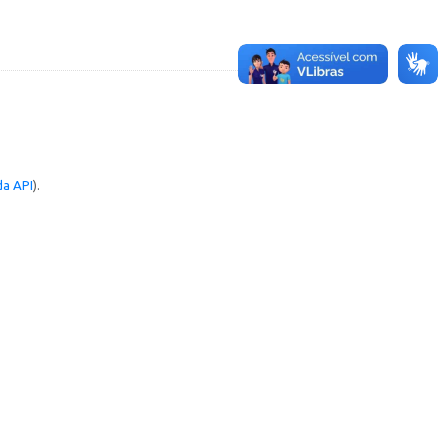
a API
).