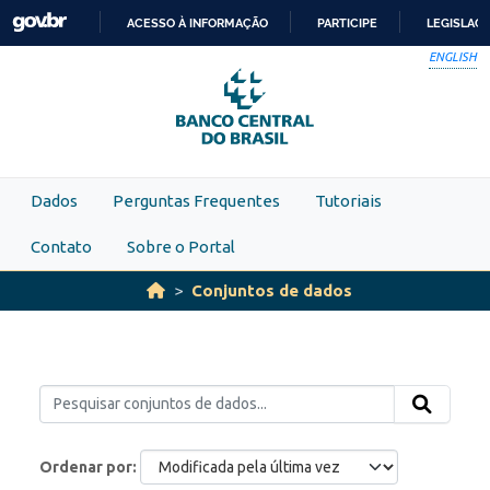
Skip to main content
ACESSO À INFORMAÇÃO
PARTICIPE
LEGISLAÇ
IR
ENGLISH
PARA
O
CONTEÚDO
Dados
Perguntas Frequentes
Tutoriais
Contato
Sobre o Portal
Conjuntos de dados
Ordenar por