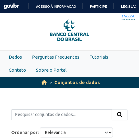
Skip to main content
ACESSO À INFORMAÇÃO
PARTICIPE
LEGISLAÇ
IR
ENGLISH
PARA
O
CONTEÚDO
Dados
Perguntas Frequentes
Tutoriais
Contato
Sobre o Portal
Conjuntos de dados
Ordenar por