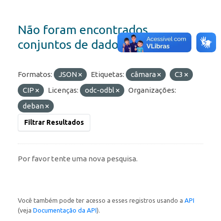
Não foram encontrados
conjuntos de dados
Formatos:
JSON
Etiquetas:
câmara
C3
CIP
Licenças:
odc-odbl
Organizações:
deban
Filtrar Resultados
Por favor tente uma nova pesquisa.
Você também pode ter acesso a esses registros usando a
API
(veja
Documentação da API
).