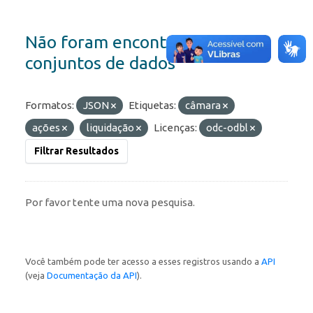
Não foram encontrados
conjuntos de dados
Formatos:
JSON
Etiquetas:
câmara
ações
liquidação
Licenças:
odc-odbl
Filtrar Resultados
Por favor tente uma nova pesquisa.
Você também pode ter acesso a esses registros usando a
API
(veja
Documentação da API
).