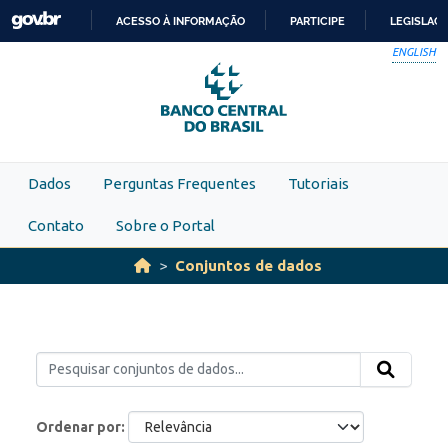
Skip to main content
ACESSO À INFORMAÇÃO
PARTICIPE
LEGISLAÇ
IR
ENGLISH
PARA
O
CONTEÚDO
Dados
Perguntas Frequentes
Tutoriais
Contato
Sobre o Portal
Conjuntos de dados
Ordenar por