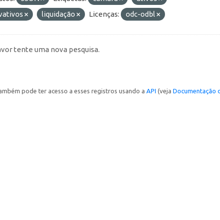
vativos
liquidação
Licenças:
odc-odbl
avor tente uma nova pesquisa.
ambém pode ter acesso a esses registros usando a
API
(veja
Documentação d