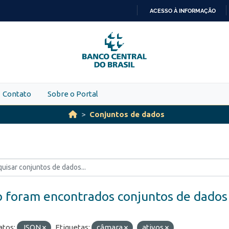
ACESSO À INFORMAÇÃO
IR
PARA
O
CONTEÚDO
Contato
Sobre o Portal
Conjuntos de dados
 foram encontrados conjuntos de dados
tos:
JSON
Etiquetas:
câmara
ativos