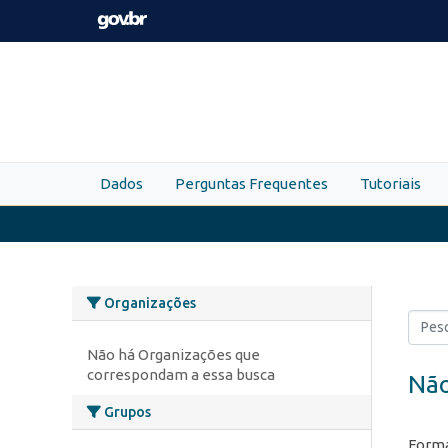
Skip to main content
Dados
Perguntas Frequentes
Tutoriais
Organizações
Não há Organizações que
correspondam a essa busca
Não
Grupos
Forma