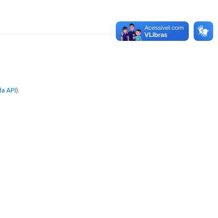
a API
).