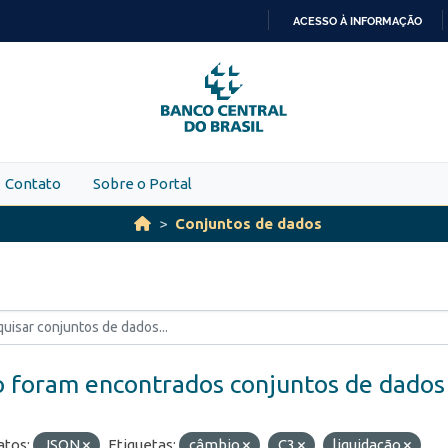
ACESSO À INFORMAÇÃO
IR
PARA
O
CONTEÚDO
Contato
Sobre o Portal
Conjuntos de dados
 foram encontrados conjuntos de dados
tos:
JSON
Etiquetas:
câmbio
C3
liquidação