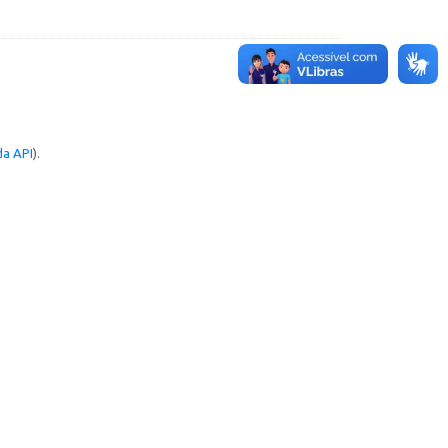
a API
).