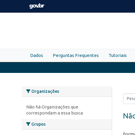
Skip to main content
Dados
Perguntas Frequentes
Tutoriais
Organizações
Não há Organizações que
correspondam a essa busca
Não
Grupos
Forma