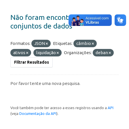
Não foram encontrados
conjuntos de dados
Formatos:
JSON
Etiquetas:
câmbio
ativos
liquidação
Organizações:
deban
Filtrar Resultados
Por favor tente uma nova pesquisa.
Você também pode ter acesso a esses registros usando a
API
(veja
Documentação da API
).