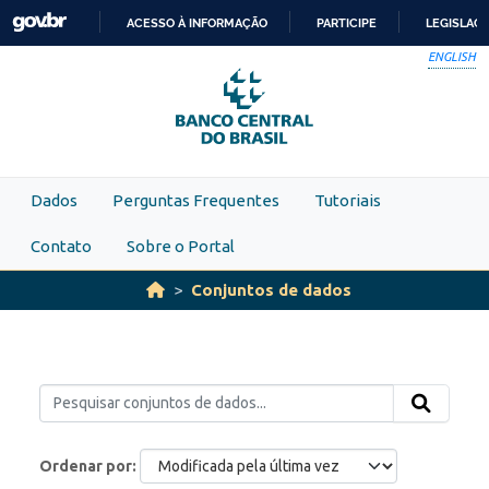
Skip to main content
ACESSO À INFORMAÇÃO
PARTICIPE
LEGISLAÇ
IR
ENGLISH
PARA
O
CONTEÚDO
Dados
Perguntas Frequentes
Tutoriais
Contato
Sobre o Portal
Conjuntos de dados
Ordenar por