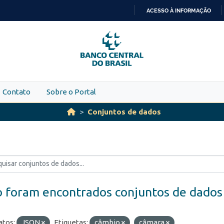
ACESSO À INFORMAÇÃO
IR
PARA
O
CONTEÚDO
Contato
Sobre o Portal
Conjuntos de dados
 foram encontrados conjuntos de dados
tos:
JSON
Etiquetas:
câmbio
câmara