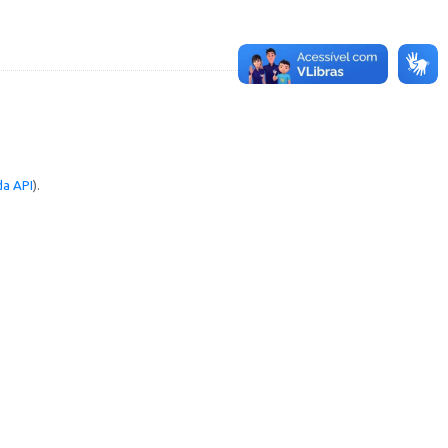
a API
).