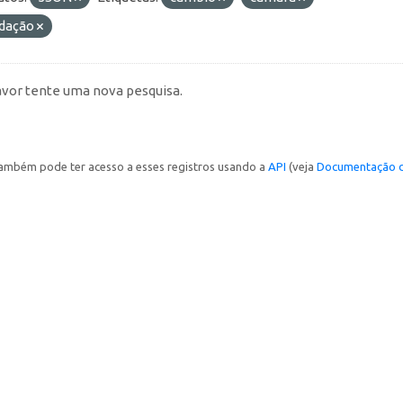
idação
avor tente uma nova pesquisa.
ambém pode ter acesso a esses registros usando a
API
(veja
Documentação d