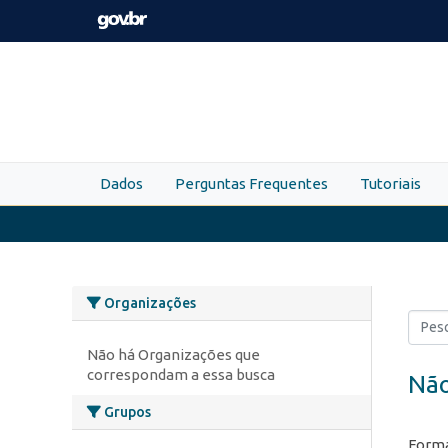
Skip to main content
Dados
Perguntas Frequentes
Tutoriais
Organizações
Não há Organizações que
correspondam a essa busca
Não
Grupos
Forma