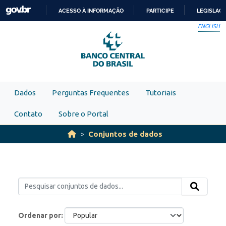
Skip to main content
ACESSO À INFORMAÇÃO
PARTICIPE
LEGISLAÇ
IR
ENGLISH
PARA
O
CONTEÚDO
Dados
Perguntas Frequentes
Tutoriais
Contato
Sobre o Portal
Conjuntos de dados
Ordenar por