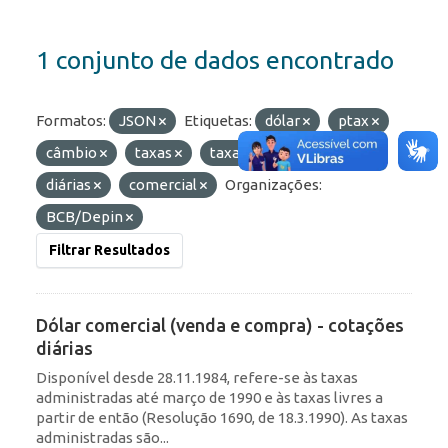
1 conjunto de dados encontrado
Formatos:
JSON
Etiquetas:
dólar
ptax
câmbio
taxas
taxas de câmbio
diárias
comercial
Organizações:
BCB/Depin
Filtrar Resultados
Dólar comercial (venda e compra) - cotações
diárias
Disponível desde 28.11.1984, refere-se às taxas
administradas até março de 1990 e às taxas livres a
partir de então (Resolução 1690, de 18.3.1990). As taxas
administradas são...