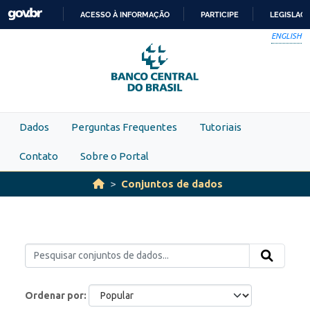
Skip to main content
ACESSO À INFORMAÇÃO
PARTICIPE
LEGISLAÇ
IR
ENGLISH
PARA
O
CONTEÚDO
Dados
Perguntas Frequentes
Tutoriais
Contato
Sobre o Portal
Conjuntos de dados
Ordenar por