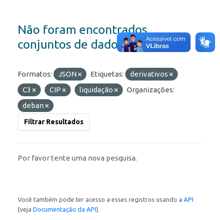
Não foram encontrados
conjuntos de dados
Formatos:
JSON
Etiquetas:
derivativos
C3
CIP
liquidação
Organizações:
deban
Filtrar Resultados
Por favor tente uma nova pesquisa.
Você também pode ter acesso a esses registros usando a
API
(veja
Documentação da API
).