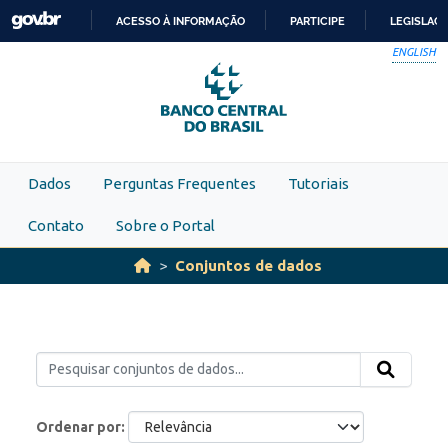
Skip to main content
ACESSO À INFORMAÇÃO
PARTICIPE
LEGISLAÇ
IR
ENGLISH
PARA
O
CONTEÚDO
Dados
Perguntas Frequentes
Tutoriais
Contato
Sobre o Portal
Conjuntos de dados
Ordenar por