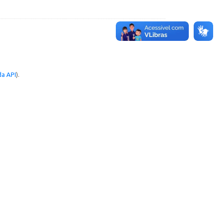
a API
).