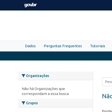
Skip to main content
Dados
Perguntas Frequentes
Tutoriais
Organizações
Não há Organizações que
correspondam a essa busca
Não
Grupos
Forma