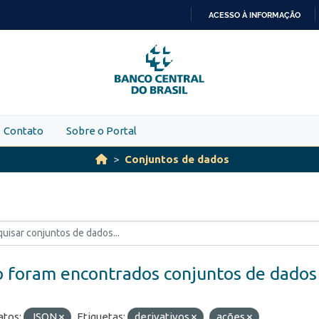
ACESSO À INFORMAÇÃO
IR
PARA
O
CONTEÚDO
Contato
Sobre o Portal
Conjuntos de dados
 foram encontrados conjuntos de dados
tos:
JSON
Etiquetas:
derivativos
ações