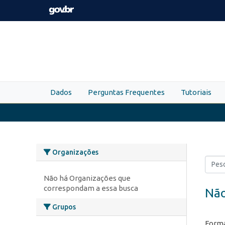
Skip to main content
Dados
Perguntas Frequentes
Tutoriais
Organizações
Não há Organizações que
correspondam a essa busca
Não
Grupos
Forma