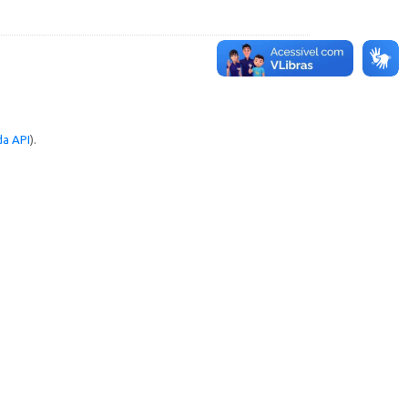
a API
).