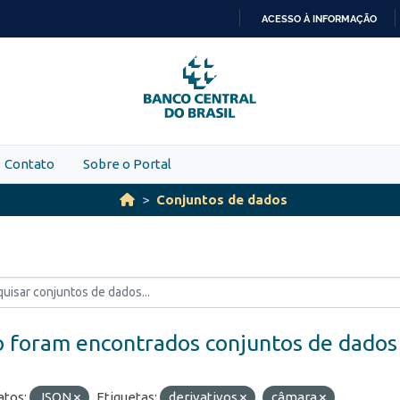
ACESSO À INFORMAÇÃO
IR
PARA
O
CONTEÚDO
Contato
Sobre o Portal
Conjuntos de dados
 foram encontrados conjuntos de dados
tos:
JSON
Etiquetas:
derivativos
câmara