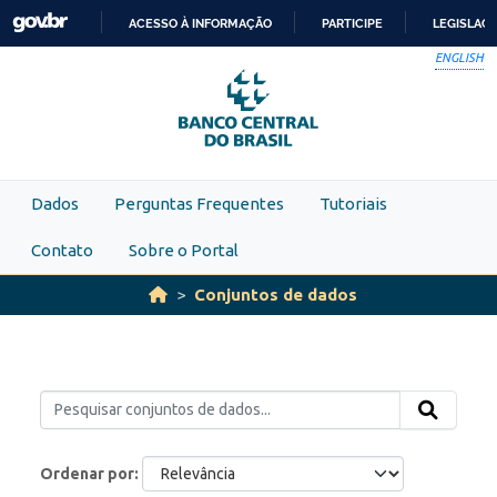
Skip to main content
ACESSO À INFORMAÇÃO
PARTICIPE
LEGISLAÇ
IR
ENGLISH
PARA
O
CONTEÚDO
Dados
Perguntas Frequentes
Tutoriais
Contato
Sobre o Portal
Conjuntos de dados
Ordenar por