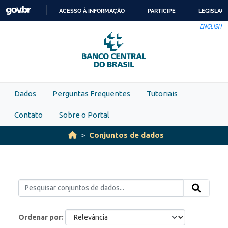
Skip to main content
ACESSO À INFORMAÇÃO
PARTICIPE
LEGISLAÇ
IR
ENGLISH
PARA
O
CONTEÚDO
Dados
Perguntas Frequentes
Tutoriais
Contato
Sobre o Portal
Conjuntos de dados
Ordenar por