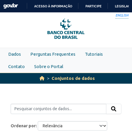
Skip to main content
ACESSO À INFORMAÇÃO
PARTICIPE
LEGISLAÇ
IR
ENGLISH
PARA
O
CONTEÚDO
Dados
Perguntas Frequentes
Tutoriais
Contato
Sobre o Portal
Conjuntos de dados
Ordenar por